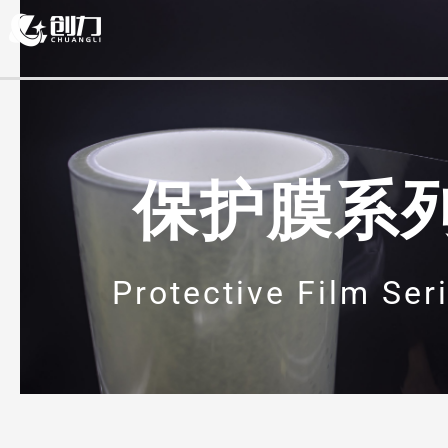
跳
至
内
容
保护膜系
Protective Film Ser