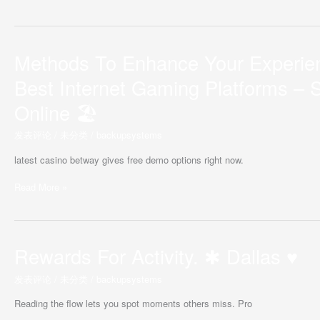
Methods To Enhance Your Experie
Methods
To
Best Internet Gaming Platforms – 
Enhance
Your
Online 🏖️
Experience
At
发表评论
/
未分类
/
backupsystems
Best
Internet
latest casino betway gives free demo options right now.
Gaming
Platforms
Read More »
–
Sydney
Online
🏖️
Rewards For Activity. ✱ Dallas ♥️
Rewards
For
Activity.
发表评论
/
未分类
/
backupsystems
✱
Reading the flow lets you spot moments others miss. Pro
Dallas
♥️