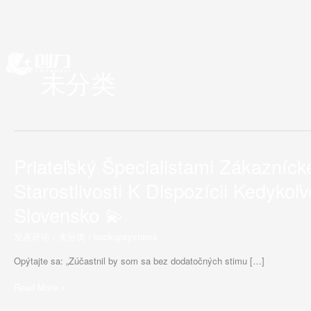
跳
至
内
未分类
容
Priateľský Špecialistami Zákazníck
Priateľský
Špecialistami
Starostlivosti K Dispozícii Kedykoľ
Zákazníckej
Starostlivosti
Slovensko 💫
K
Dispozícii
发表评论
/
未分类
/
backupsystems
Kedykoľvek
➡
Opýtajte sa: „Zúčastnil by som sa bez dodatočných stimu […]
Slovensko
💫
Read More »